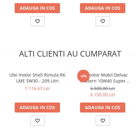
Arcuri
ADAUGA IN COS
ADAUGA IN COS
Pivot suspensie
Ambreiaj
► Accesorii auto
■ Huse scaune auto
■ Tavite auto portbagaj
ALTI CLIENTI AU CUMPARAT
■ Covorase/presuri auto
■ Becuri auto
Ulei motor Shell Rimula R6
Ulei motor Mobil Delvac
-6%
■ Accesorii auto interior
LME 5W30 - 209 Litri
Modern 10W40 Super
■ Accesorii auto exterior
Defense V1 10W40 (XHP
7.116,63 Lei
6.500,00 Lei
EXTRA) - 208 Litri
6.100,00 Lei
■ Intretinere auto
■ Electrice auto
ADAUGA IN COS
ADAUGA IN COS
■ Siguranta auto
■ Electrice
■ Truse si scule de mana