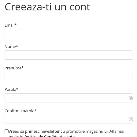
Creeaza-ti un cont
■ Capace roti
■ Stergatoare auto
■ Suporturi portbagaj
Email*
■ Consumabile service
■ Echipamente de ridicare
Nume*
■ Produse sezoniere
■ Produse universale
Prenume*
■ Echipamente atelier
■ Scule si echipamente
pneumatice
Parola*
■ Odorizanti auto
■ Consumabile vopsitorie
Confirma parola*
■ Lampi camioane
■ Carlige remorcare
Vreau sa primesc newsletter cu promotiile magazinului. Afla mai
■ Accesorii vehicule electrice
multe in
Politica de Confidentialitate