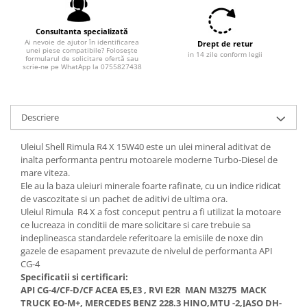
Filtre combustibil
Filtre habitaclu
Consultanta specializată
Filtre uscator
Ai nevoie de ajutor în identificarea
Drept de retur
unei piese compatibile? Folosește
in 14 zile conform legii
Filtre hidraulice
formularul de solicitare ofertă sau
scrie-ne pe WhatApp la 0755827438
Filtre epurator
Sistem franare
Placute frana
Descriere
Discuri frana
Uleiul Shell Rimula R4 X 15W40 este un ulei mineral aditivat de
Saboti frana
inalta performanta pentru motoarele moderne Turbo-Diesel de
Senzori uzura placute
mare viteza.
Tamburi frana
Ele au la baza uleiuri minerale foarte rafinate, cu un indice ridicat
de vascozitate si un pachet de aditivi de ultima ora.
Cablu frana de mana
Uleiul Rimula R4 X a fost conceput pentru a fi utilizat la motoare
Suport etrier
ce lucreaza in conditii de mare solicitare si care trebuie sa
Electrice
indeplineasca standardele referitoare la emisiile de noxe din
gazele de esapament prevazute de nivelul de performanta API
Bujii incandescente
CG-4
Distributie
Specificatii si certificari:
API CG-4/CF-D/CF ACEA E5,E3 , RVI E2R MAN M3275 MACK
Kit distributie
TRUCK EO-M+, MERCEDES BENZ 228.3 HINO,MTU -2,JASO DH-