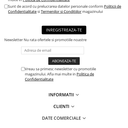
■ Mobilier service
Sunt de acord cu prelucrarea datelor personale conform
Politicii de
Confidentialitate
si
Termenilor si Conditiilor
magazinului
■ Scule de mana
■ Vulcanizare
INREGISTREAZA-TE
■ Vopsea spray
Newsletter
Nu rata ofertele si promotiile noastre
■ Sistem AC
■ Bancuri de scule
► Ulei motor autoturisme
■ Ulei motor RAVENOL
Vreau sa primesc newsletter cu promotiile
magazinului. Afla mai multe in
Politica de
■ Ulei motor LIQUI MOLY
Confidentialitate
■ Ulei motor CASTROL
INFORMATII
■ Ulei motor MOBIL
■ Ulei motor MOTUL
CLIENTI
■ Ulei motor FUCHS
DATE COMERCIALE
■ Ulei motor VALVOLINE