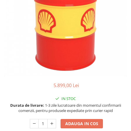
Accesorii spalare si uscare
Intretinere motor
Curatare generala
Restaurare faruri
Spalare si detailing rapid
Decontaminare vopsea
Intretinere vopsea
Dressing exterior
Abrazive
Intretinere moto
Intretinere barci
5.899,00 Lei
Recipiente si pulverizatoare
IN STOC
Genti si accesorii
Durata de livrare:
1-3 zile lucratoare din momentul confirmarii
► Filtre auto
comenzii, pentru produsele expediate prin curier rapid
■ Accesorii filtre
ADAUGA IN COS
■ Filtre ulei