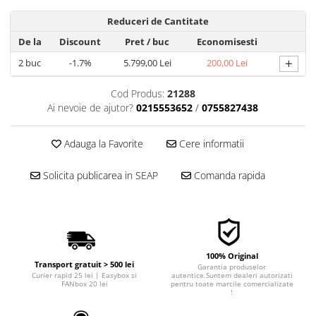
■ Filtre aer
Reduceri de Cantitate
■ Filtre combustibil
De la
Discount
Pret
/ buc
Economisesti
■ Filtre habitaclu
+
2
buc
-1.7%
5.799,00 Lei
200,00 Lei
■ Filtre hidraulice
Cod Produs:
21288
■ Filtre uscator
Ai nevoie de ajutor?
0215553652
/
0755827438
■ Filtre aditivi
■ Filtre epurator
Adauga la Favorite
Cere informatii
■ Filtre agent racire
Solicita publicarea in SEAP
Comanda rapida
► Piese auto
Filtre
Filtre aditivi
Filtre agent racire
100% Original
Accesorii filtre
Transport gratuit > 500 lei
Garantia produselor
Curier rapid 25 lei | Easybox si
autentice.Suntem dealeri autorizati
Filtre ulei
FANbox 20 lei
pentru toate marcile comercializate
!
Filtre aer