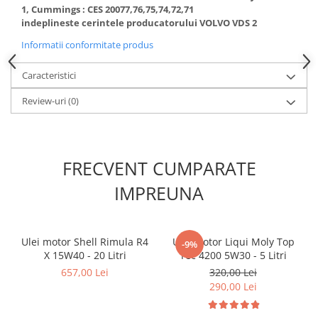
Kit lant distributie
1, Cummings : CES 20077,76,75,74,72,71
indeplineste cerintele producatorului VOLVO VDS 2
Curea distributie
Informatii conformitate produs
Pompa apa
Transmisie
Caracteristici
Kit transmisie
Review-uri
(0)
Curea transmisie
Busoane/inele etansare
Directie/stabilizare
FRECVENT CUMPARATE
Bielete antiruliu
Bielete directie
IMPREUNA
Cap de bara
Caroserie
Ulei motor Shell Rimula R4
Ulei motor Liqui Moly Top
-9%
Amortizor capota
X 15W40 - 20 Litri
Tec 4200 5W30 - 5 Litri
Amortizor portbagaj/hayon
657,00 Lei
320,00 Lei
Suspensie
290,00 Lei
Amortizor