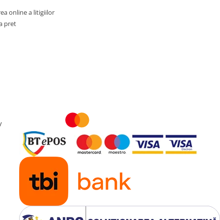
a online a litigiilor
a pret
y