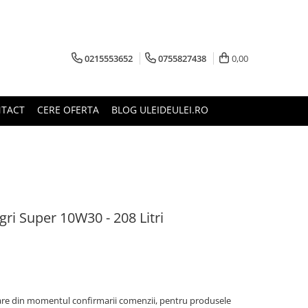
0215553652
0755827438
0,00
TACT
CERE OFERTA
BLOG ULEIDEULEI.RO
gri Super 10W30 - 208 Litri
oare din momentul confirmarii comenzii, pentru produsele