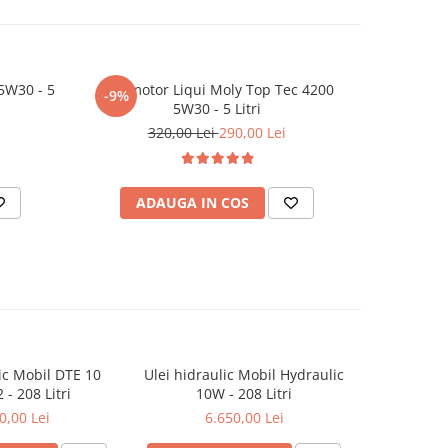
5W30 - 5
Ulei motor Liqui Moly Top Tec 4200
Aditiv Ule
-9%
-16%
5W30 - 5 Litri
1
320,00 Lei
290,00 Lei
ADAUGA IN COS
AD
ic Mobil DTE 10
Ulei hidraulic Mobil Hydraulic
Ulei hidr
 - 208 Litri
10W - 208 Litri
ULT
0,00 Lei
6.650,00 Lei
6