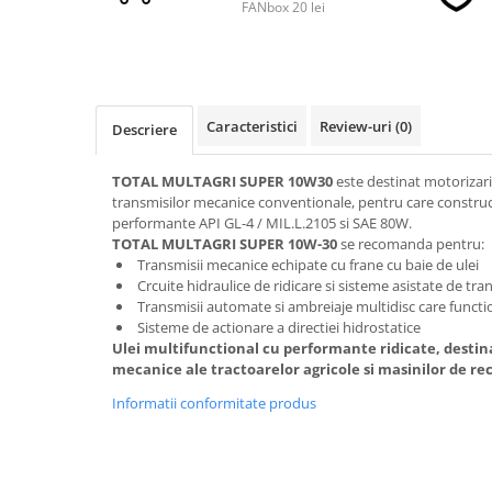
FANbox 20 lei
■ Accesorii filtre
■ Filtre ulei
Caracteristici
Review-uri
(0)
■ Filtre aer
Descriere
■ Filtre combustibil
TOTAL MULTAGRI SUPER 10W30
este destinat motorizari
■ Filtre habitaclu
transmisilor mecanice conventionale, pentru care constru
performante API GL-4 / MIL.L.2105 si SAE 80W.
■ Filtre hidraulice
TOTAL MULTAGRI SUPER 10W-30
se recomanda pentru:
Transmisii mecanice echipate cu frane cu baie de ulei
■ Filtre uscator
Crcuite hidraulice de ridicare si sisteme asistate de tra
■ Filtre aditivi
Transmisii automate si ambreiaje multidisc care functio
Sisteme de actionare a directiei hidrostatice
■ Filtre epurator
Ulei multifunctional cu performante ridicate, destina
■ Filtre agent racire
mecanice ale tractoarelor agricole si masinilor de rec
► Piese auto
Informatii conformitate produs
Filtre
Filtre aditivi