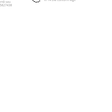
ertă sau
55827438