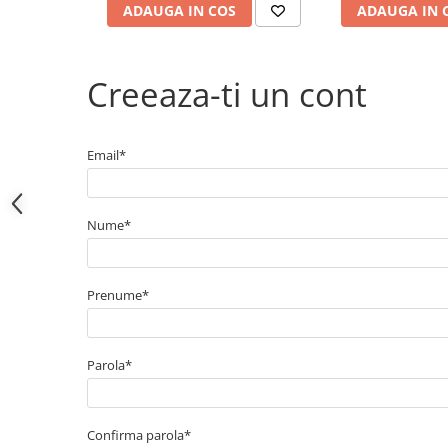
Electrice
ADAUGA IN COS
ADAUGA IN 
Bujii incandescente
Distributie
Creeaza-ti un cont
Kit distributie
Kit lant distributie
Curea distributie
Email*
Pompa apa
Transmisie
Kit transmisie
Nume*
Curea transmisie
Busoane/inele etansare
Prenume*
Directie/stabilizare
Bielete antiruliu
Bielete directie
Parola*
Cap de bara
Caroserie
Confirma parola*
Amortizor capota