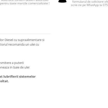
formularul de solicitare of
pentru toate marcile comercializate !
scrie-ne pe WhatApp la 07
lor Diesel cu supraalimentare si
ctorul recomanda un ulei cu
nsmitere a puterii
neaza in baie de ulei
t lubrifierii sistemelor
oltat.