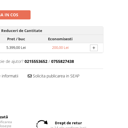
A IN COS
Reduceri de Cantitate
Pret
/ buc
Economisesti
+
5.399,00 Lei
200,00 Lei
oie de ajutor?
0215553652
/
0755827438
informatii
Solicita publicarea in SEAP
izată
tificarea
Drept de retur
olosește
in 14 zile conform legii