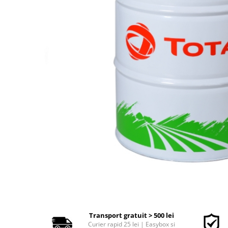
Polish auto
Jante si anvelope
Accesorii spalare si uscare
Intretinere motor
Curatare generala
Restaurare faruri
Spalare si detailing rapid
Decontaminare vopsea
Intretinere vopsea
Dressing exterior
Abrazive
Intretinere moto
Intretinere barci
Recipiente si pulverizatoare
Genti si accesorii
► Filtre auto
Transport gratuit > 500 lei
Curier rapid 25 lei | Easybox si