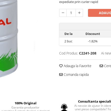
expediate prin curier rapid
ADAUG
De la
Discount
2
buc
-1.82%
Cod Produs:
C2241-208
Ai nev
Adauga la Favorite
Cere 
Comanda rapida
Consultanta special
100% Original
Ai nevoie de ajutor în iden
Garantia produselor
unei piese compatibile? F
autentice.Suntem dealeri autorizati