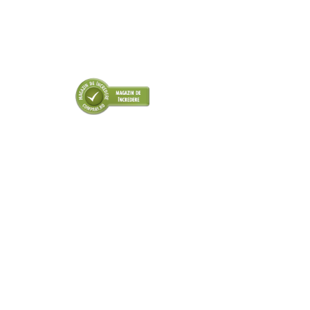
■ Odorizanti auto
■ Consumabile vopsitorie
■ Lampi camioane
■ Carlige remorcare
■ Accesorii vehicule electrice
■ Mobilier service
■ Scule de mana
■ Vulcanizare
■ Vopsea spray
■ Sistem AC
■ Bancuri de scule
► Ulei motor autoturisme
■ Ulei motor RAVENOL