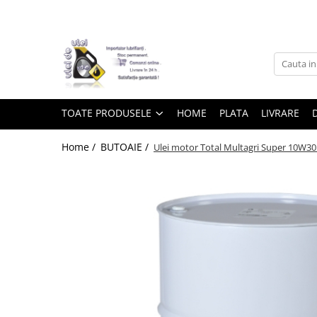
Toate Produsele
► Detailing si cosmetica
TOATE PRODUSELE
HOME
PLATA
LIVRARE
Intretinere interior
Home /
BUTOAIE /
Ulei motor Total Multagri Super 10W30 -
Curatare tapiterie auto
Curatare si intretinere piele
Plastice interioare
Perii si pensule
Intretinere exterior
Curatare geamuri auto
Ceara auto
Sealant
Sampon auto