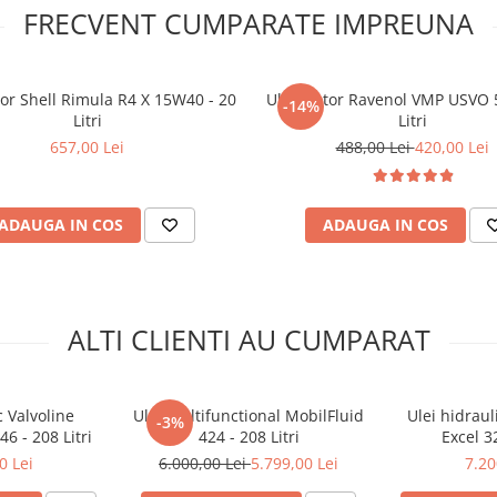
FRECVENT CUMPARATE IMPREUNA
or Shell Rimula R4 X 15W40 - 20
Ulei motor Ravenol VMP USVO 
-14%
Litri
Litri
657,00 Lei
488,00 Lei
420,00 Lei
ADAUGA IN COS
ADAUGA IN COS
ALTI CLIENTI AU CUMPARAT
c Valvoline
Ulei multifunctional MobilFluid
Ulei hidraul
-3%
6 - 208 Litri
424 - 208 Litri
Excel 32
0 Lei
6.000,00 Lei
5.799,00 Lei
7.20