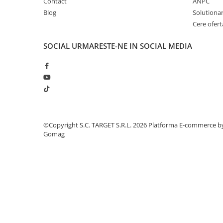
Contact
ANPC
■ Intretinere auto
Blog
Solutionare
■ Electrice auto
Cere ofert
■ Siguranta auto
SOCIAL
URMARESTE-NE IN SOCIAL MEDIA
■ Electrice
■ Truse si scule de mana
■ Capace roti
■ Stergatoare auto
■ Suporturi portbagaj
©Copyright S.C. TARGET S.R.L. 2026
Platforma E-commerce b
■ Consumabile service
Gomag
■ Echipamente de ridicare
■ Produse sezoniere
■ Produse universale
■ Echipamente atelier
■ Scule si echipamente
pneumatice