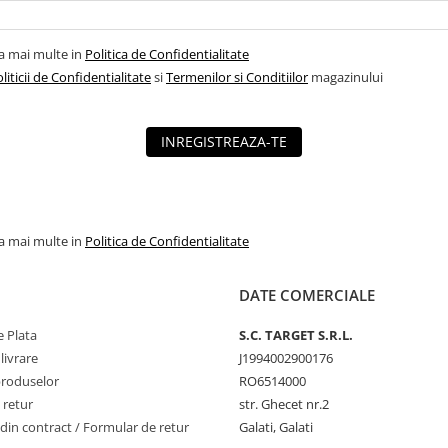
la mai multe in
Politica de Confidentialitate
liticii de Confidentialitate
si
Termenilor si Conditiilor
magazinului
INREGISTREAZA-TE
la mai multe in
Politica de Confidentialitate
DATE COMERCIALE
 Plata
S.C. TARGET S.R.L.
livrare
J1994002900176
produselor
RO6514000
 retur
str. Ghecet nr.2
din contract / Formular de retur
Galati, Galati