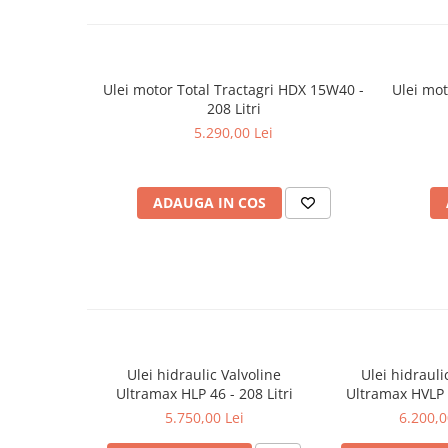
Filtre agent racire
Accesorii filtre
Filtre ulei
Filtre aer
Ulei motor Total Tractagri HDX 15W40 -
Ulei mot
Filtre combustibil
208 Litri
Filtre habitaclu
5.290,00 Lei
Filtre uscator
Filtre hidraulice
ADAUGA IN COS
Filtre epurator
Sistem franare
Placute frana
Discuri frana
Saboti frana
Senzori uzura placute
Tamburi frana
Ulei hidraulic Valvoline
Ulei hidrauli
Ultramax HLP 46 - 208 Litri
Ultramax HVLP 4
Cablu frana de mana
5.750,00 Lei
6.200,0
Suport etrier