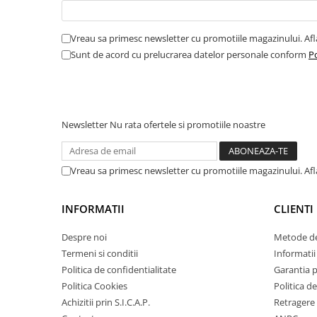
Amortizor portbagaj/hayon
Suspensie
Vreau sa primesc newsletter cu promotiile magazinului. Af
Sunt de acord cu prelucrarea datelor personale conform
Po
Amortizor
Arcuri
Pivot suspensie
Ambreiaj
Newsletter
Nu rata ofertele si promotiile noastre
► Accesorii auto
Vreau sa primesc newsletter cu promotiile magazinului. Af
■ Huse scaune auto
INFORMATII
CLIENTI
■ Tavite auto portbagaj
■ Covorase/presuri auto
Despre noi
Metode de
Termeni si conditii
Informatii 
■ Becuri auto
Politica de confidentialitate
Garantia 
■ Accesorii auto interior
Politica Cookies
Politica de
Achizitii prin S.I.C.A.P.
Retragere 
■ Accesorii auto exterior