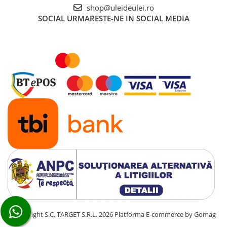
■ Ulei motor ROWE
shop@uleideulei.ro
SOCIAL
URMARESTE-NE IN SOCIAL MEDIA
■ Ulei motor REPSOL
■ Ulei motor SHELL
■ Ulei motor TOTAL
■ Ulei motor ARAL
■ Ulei motor ELF
■ Ulei motor METABOND
■ Ulei motor MANNOL
■ Ulei motor KROON
■ Ulei motor KROSS
■ Ulei motor SELENIA
■ Ulei motor CYCLON
■ Ulei motor OEM
Ulei motor DACIA
©Copyright S.C. TARGET S.R.L. 2026
Platforma E-commerce by Gomag
Ulei motor RENAULT