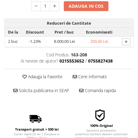
■ Filtre aer
ADAUGA IN COS
■ Filtre combustibil
Reduceri de Cantitate
■ Filtre habitaclu
De la
Discount
Pret
/ buc
Economisesti
■ Filtre hidraulice
+
2
buc
-1.23%
8.000,00 Lei
200,00 Lei
■ Filtre uscator
■ Filtre aditivi
Cod Produs:
163-208
Ai nevoie de ajutor?
0215553652
/
0755827438
■ Filtre epurator
■ Filtre agent racire
Adauga la Favorite
Cere informatii
► Piese auto
Filtre
Solicita publicarea in SEAP
Comanda rapida
Filtre aditivi
Filtre agent racire
Accesorii filtre
Filtre ulei
100% Original
Transport gratuit > 500 lei
Garantia produselor
Filtre aer
Curier rapid 25 lei | Easybox si
autentice.Suntem dealeri autorizati
FANbox 20 lei
pentru toate marcile comercializate