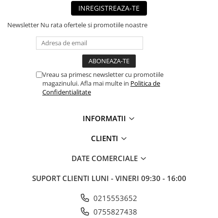
INREGISTREAZA-TE
■ Mobilier service
■ Scule de mana
Newsletter
Nu rata ofertele si promotiile noastre
■ Vulcanizare
■ Vopsea spray
■ Sistem AC
Vreau sa primesc newsletter cu promotiile
magazinului. Afla mai multe in
Politica de
■ Bancuri de scule
Confidentialitate
► Ulei motor autoturisme
■ Ulei motor RAVENOL
INFORMATII
■ Ulei motor LIQUI MOLY
CLIENTI
■ Ulei motor CASTROL
DATE COMERCIALE
■ Ulei motor MOBIL
■ Ulei motor MOTUL
SUPORT CLIENTI
LUNI - VINERI 09:30 - 16:00
■ Ulei motor FUCHS
0215553652
■ Ulei motor VALVOLINE
0755827438