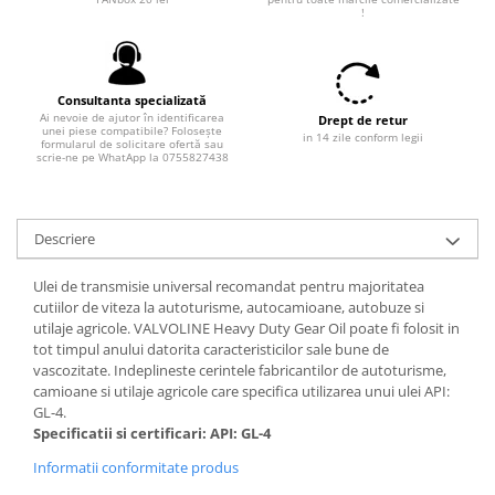
Filtre combustibil
!
Filtre habitaclu
Filtre uscator
Filtre hidraulice
Consultanta specializată
Filtre epurator
Ai nevoie de ajutor în identificarea
Drept de retur
unei piese compatibile? Folosește
in 14 zile conform legii
formularul de solicitare ofertă sau
Sistem franare
scrie-ne pe WhatApp la 0755827438
Placute frana
Discuri frana
Descriere
Saboti frana
Senzori uzura placute
Ulei de transmisie universal recomandat pentru majoritatea
Tamburi frana
cutiilor de viteza la autoturisme, autocamioane, autobuze si
Cablu frana de mana
utilaje agricole. VALVOLINE Heavy Duty Gear Oil poate fi folosit in
tot timpul anului datorita caracteristicilor sale bune de
Suport etrier
vascozitate. Indeplineste cerintele fabricantilor de autoturisme,
Electrice
camioane si utilaje agricole care specifica utilizarea unui ulei API:
GL-4.
Bujii incandescente
Specificatii si certificari: API: GL-4
Distributie
Informatii conformitate produs
Kit distributie