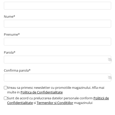
■ Capace roti
■ Stergatoare auto
Nume*
■ Suporturi portbagaj
■ Consumabile service
Prenume*
■ Echipamente de ridicare
■ Produse sezoniere
■ Produse universale
Parola*
■ Echipamente atelier
■ Scule si echipamente
Confirma parola*
pneumatice
■ Odorizanti auto
Vreau sa primesc newsletter cu promotiile magazinului. Afla mai
■ Consumabile vopsitorie
multe in
Politica de Confidentialitate
■ Lampi camioane
Sunt de acord cu prelucrarea datelor personale conform
Politicii de
Confidentialitate
si
Termenilor si Conditiilor
magazinului
■ Carlige remorcare
■ Accesorii vehicule electrice