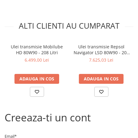
Arcuri
Pivot suspensie
Ambreiaj
ALTI CLIENTI AU CUMPARAT
► Accesorii auto
■ Huse scaune auto
Ulei transmisie Mobilube
Ulei transmisie Repsol
■ Tavite auto portbagaj
HD 80W90 - 208 Litri
Navigator LSD 80W90 - 208
■ Covorase/presuri auto
Litri
6.499,00 Lei
7.625,03 Lei
■ Becuri auto
■ Accesorii auto interior
ADAUGA IN COS
ADAUGA IN COS
■ Accesorii auto exterior
■ Intretinere auto
■ Electrice auto
Creeaza-ti un cont
■ Siguranta auto
■ Electrice
■ Truse si scule de mana
Email*