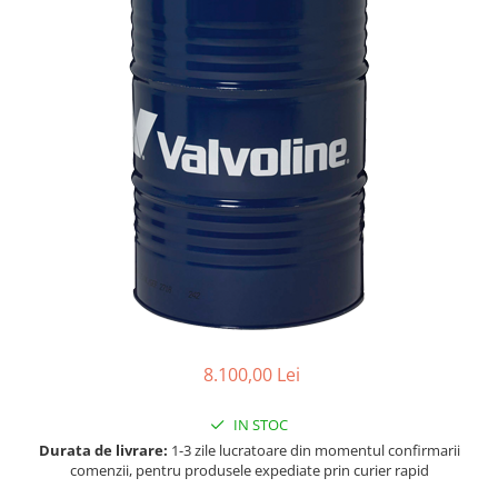
Accesorii spalare si uscare
Intretinere motor
Curatare generala
Restaurare faruri
Spalare si detailing rapid
Decontaminare vopsea
Intretinere vopsea
Dressing exterior
Abrazive
Intretinere moto
Intretinere barci
Recipiente si pulverizatoare
8.100,00 Lei
Genti si accesorii
► Filtre auto
IN STOC
■ Accesorii filtre
Durata de livrare:
1-3 zile lucratoare din momentul confirmarii
comenzii, pentru produsele expediate prin curier rapid
■ Filtre ulei