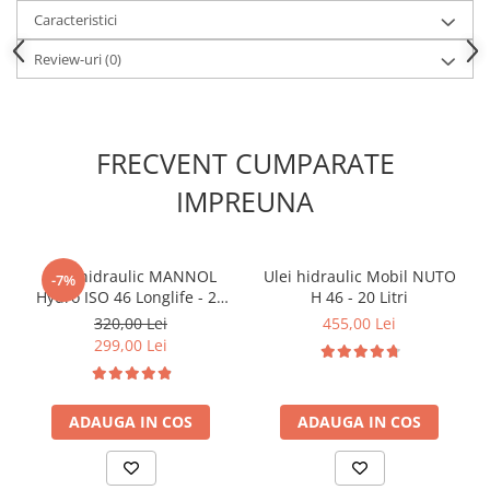
Kit lant distributie
Caracteristici
Curea distributie
Review-uri
(0)
Pompa apa
Transmisie
Kit transmisie
FRECVENT CUMPARATE
Curea transmisie
Busoane/inele etansare
IMPREUNA
Directie/stabilizare
Bielete antiruliu
Ulei hidraulic MANNOL
Ulei hidraulic Mobil NUTO
-7%
Bielete directie
Hydro ISO 46 Longlife - 20
H 46 - 20 Litri
Cap de bara
Litri
320,00 Lei
455,00 Lei
Caroserie
299,00 Lei
Amortizor capota
Amortizor portbagaj/hayon
ADAUGA IN COS
ADAUGA IN COS
Suspensie
Amortizor