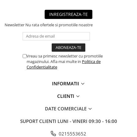
■ Capace roti
■ Stergatoare auto
INREGISTREAZA-TE
■ Suporturi portbagaj
Newsletter
Nu rata ofertele si promotiile noastre
■ Consumabile service
■ Echipamente de ridicare
■ Produse sezoniere
Vreau sa primesc newsletter cu promotiile
■ Produse universale
magazinului. Afla mai multe in
Politica de
Confidentialitate
■ Echipamente atelier
■ Scule si echipamente
INFORMATII
pneumatice
CLIENTI
■ Odorizanti auto
■ Consumabile vopsitorie
DATE COMERCIALE
■ Lampi camioane
SUPORT CLIENTI
LUNI - VINERI 09:30 - 16:00
■ Carlige remorcare
0215553652
■ Accesorii vehicule electrice