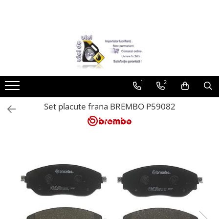
Toate Produsele
► Detailing si cosmetica
Intretinere interior
1
2
Curatare tapiterie auto
Curatare si intretinere piele
Set placute frana BREMBO P59082
Plastice interioare
Perii si pensule
Intretinere exterior
Curatare geamuri auto
Ceara auto
Sealant
Sampon auto
Polish auto
Jante si anvelope