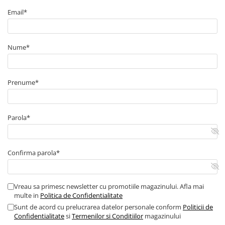
Arcuri
Email*
Pivot suspensie
Ambreiaj
► Accesorii auto
Nume*
■ Huse scaune auto
■ Tavite auto portbagaj
Prenume*
■ Covorase/presuri auto
■ Becuri auto
Parola*
■ Accesorii auto interior
■ Accesorii auto exterior
Confirma parola*
■ Intretinere auto
■ Electrice auto
■ Siguranta auto
Vreau sa primesc newsletter cu promotiile magazinului. Afla mai
multe in
Politica de Confidentialitate
■ Electrice
Sunt de acord cu prelucrarea datelor personale conform
Politicii de
Confidentialitate
si
Termenilor si Conditiilor
magazinului
■ Truse si scule de mana