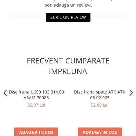
Filtre combustibil
poti adauga un review.
Filtre habitaclu
SCRIE UN REVIEW
Filtre uscator
Filtre hidraulice
Filtre epurator
Sistem franare
Placute frana
FRECVENT CUMPARATE
Discuri frana
Saboti frana
IMPREUNA
Senzori uzura placute
Tamburi frana
Cablu frana de mana
Disc frana U650 103.014.00
Disc frana spate ATK ATK
ASAM 70086
08.02.005
Suport etrier
35,07 Lei
52,88 Lei
Electrice
Bujii incandescente
Distributie
ADAUGA IN COS
ADAUGA IN COS
Kit distributie