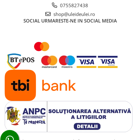
0755827438
■ Mobilier service
shop@uleideulei.ro
■ Scule de mana
SOCIAL
URMARESTE-NE IN SOCIAL MEDIA
■ Vulcanizare
■ Vopsea spray
■ Sistem AC
■ Bancuri de scule
► Ulei motor autoturisme
■ Ulei motor RAVENOL
■ Ulei motor LIQUI MOLY
■ Ulei motor CASTROL
■ Ulei motor MOBIL
■ Ulei motor MOTUL
■ Ulei motor FUCHS
■ Ulei motor VALVOLINE