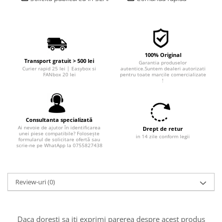
■ Filtre aer
■ Filtre combustibil
■ Filtre habitaclu
■ Filtre hidraulice
100% Original
Transport gratuit > 500 lei
Garantia produselor
Curier rapid 25 lei | Easybox si
autentice.Suntem dealeri autorizati
■ Filtre uscator
FANbox 20 lei
pentru toate marcile comercializate
!
■ Filtre aditivi
■ Filtre epurator
■ Filtre agent racire
Consultanta specializată
Ai nevoie de ajutor în identificarea
Drept de retur
► Piese auto
unei piese compatibile? Folosește
in 14 zile conform legii
formularul de solicitare ofertă sau
Filtre
scrie-ne pe WhatApp la 0755827438
Filtre aditivi
Filtre agent racire
Review-uri
(0)
Accesorii filtre
Filtre ulei
Filtre aer
Daca doresti sa iti exprimi parerea despre acest produs