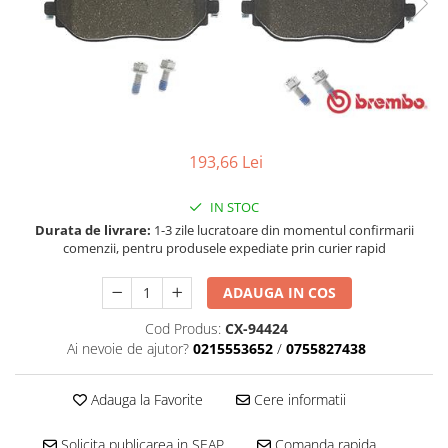
Accesorii spalare si uscare
Intretinere motor
Curatare generala
Restaurare faruri
Spalare si detailing rapid
Decontaminare vopsea
193,66 Lei
Intretinere vopsea
Dressing exterior
IN STOC
Abrazive
Durata de livrare:
1-3 zile lucratoare din momentul confirmarii
Intretinere moto
comenzii, pentru produsele expediate prin curier rapid
Intretinere barci
ADAUGA IN COS
Recipiente si pulverizatoare
Cod Produs:
CX-94424
Genti si accesorii
Ai nevoie de ajutor?
0215553652
/
0755827438
► Filtre auto
Adauga la Favorite
Cere informatii
■ Accesorii filtre
■ Filtre ulei
Solicita publicarea in SEAP
Comanda rapida