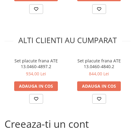
Kit lant distributie
Curea distributie
Pompa apa
Transmisie
Kit transmisie
ALTI CLIENTI AU CUMPARAT
Curea transmisie
Busoane/inele etansare
Set placute frana ATE
Set placute frana ATE
Directie/stabilizare
13.0460-4897.2
13.0460-4840.2
Bielete antiruliu
934,00 Lei
844,00 Lei
Bielete directie
ADAUGA IN COS
ADAUGA IN COS
Cap de bara
Caroserie
Amortizor capota
Amortizor portbagaj/hayon
Suspensie
Creeaza-ti un cont
Amortizor