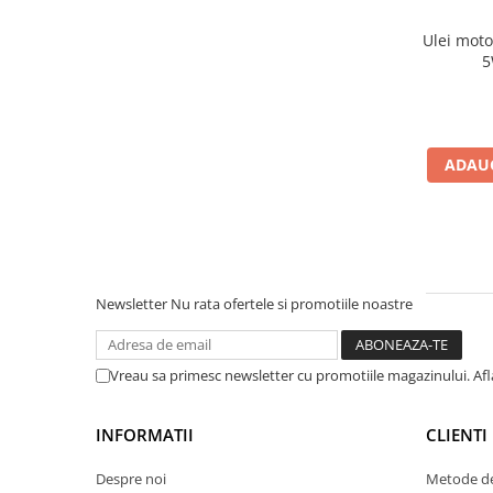
Filtre agent racire
Accesorii filtre
Ulei mot
Filtre ulei
5
Filtre aer
Filtre combustibil
Filtre habitaclu
ADAUG
Filtre uscator
Filtre hidraulice
Filtre epurator
Sistem franare
Placute frana
Newsletter
Nu rata ofertele si promotiile noastre
Discuri frana
Saboti frana
Vreau sa primesc newsletter cu promotiile magazinului. Af
Senzori uzura placute
Tamburi frana
INFORMATII
CLIENTI
Cablu frana de mana
Suport etrier
Despre noi
Metode de