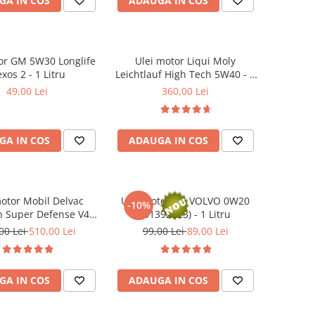
GA IN COS
ADAUGA IN COS
or GM 5W30 Longlife
Ulei motor Liqui Moly
xos 2 - 1 Litru
Leichtlauf High Tech 5W40 - 5
Litri
49,00 Lei
360,00 Lei
GA IN COS
ADAUGA IN COS
motor Mobil Delvac
Ulei motor OE VOLVO 0W20
-10%
 Super Defense V4
(31392923) - 1 Litru
elvac MX) - 20 Litri
00 Lei
510,00 Lei
99,00 Lei
89,00 Lei
GA IN COS
ADAUGA IN COS