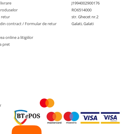
livrare
J1994002900176
produselor
RO6514000
 retur
str. Ghecet nr.2
din contract / Formular de retur
Galati, Galati
a online a litigiilor
a pret
y