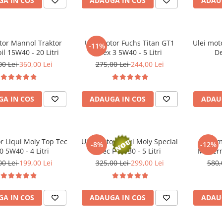
A IN COS
ADAUGA IN COS
ADAU
tor Mannol Traktor
Ulei motor Fuchs Titan GT1
Ulei mot
-11%
il 15W40 - 20 Litri
Flex 3 5W40 - 5 Litri
De
00 Lei
360,00 Lei
275,00 Lei
244,00 Lei
A IN COS
ADAUGA IN COS
ADAU
r Liqui Moly Top Tec
Ulei motor Liqui Moly Special
Ulei 
-8%
-12%
0 5W40 - 4 Litri
Tec F 0W30 - 5 Litri
Modern
15W40 (D
00 Lei
199,00 Lei
325,00 Lei
299,00 Lei
580,
A IN COS
ADAUGA IN COS
ADAU