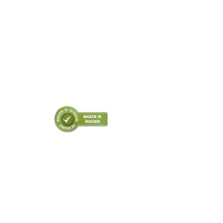
Amortizor portbagaj/hayon
Suspensie
Amortizor
Arcuri
Pivot suspensie
Ambreiaj
► Accesorii auto
■ Huse scaune auto
■ Tavite auto portbagaj
■ Covorase/presuri auto
■ Becuri auto
■ Accesorii auto interior
■ Accesorii auto exterior