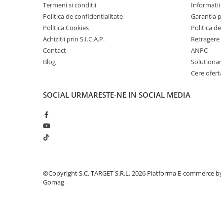
Electrice
Termeni si conditii
Informatii 
Bujii incandescente
Politica de confidentialitate
Garantia 
Politica Cookies
Politica de
Distributie
Achizitii prin S.I.C.A.P.
Retragere 
Kit distributie
Contact
ANPC
Kit lant distributie
Blog
Solutionare
Curea distributie
Cere ofert
Pompa apa
SOCIAL
URMARESTE-NE IN SOCIAL MEDIA
Transmisie
Kit transmisie
Curea transmisie
Busoane/inele etansare
Directie/stabilizare
Bielete antiruliu
©Copyright S.C. TARGET S.R.L. 2026
Platforma E-commerce b
Bielete directie
Gomag
Cap de bara
Caroserie
Amortizor capota