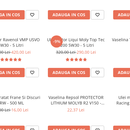
A IN COS
ADAUGA IN COS
ADAU
or Ravenol VMP USVO
Ulei motor Liqui Moly Top Tec
Vaselina
-9%
W30 - 5 Litri
4200 5W30 - 5 Litri
00 Lei
420,00 Lei
320,00 Lei
290,00 Lei
A IN COS
ADAUGA IN COS
ADAU
atat Frane Si Discuri
Vaselina Repsol PROTECTOR
Ulei 
RW - 500 ML
LITHIUM MOLYB R2 V150 -
Racing
400g
5
00 Lei
16,00 Lei
22,37 Lei