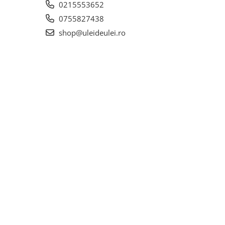
0215553652
0755827438
shop@uleideulei.ro