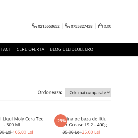
0215553652
0755827438
0,00
TACT
CERE OFERTA
BLOG ULEIDEULEI.RO
Ordoneaza:
ei Liqui Moly Cera Tec
Vaselina pe baza de litiu
-29%
- 300 Ml
Slider Grease LS 2 - 400g
00 Lei
105,00 Lei
35,00 Lei
25,00 Lei