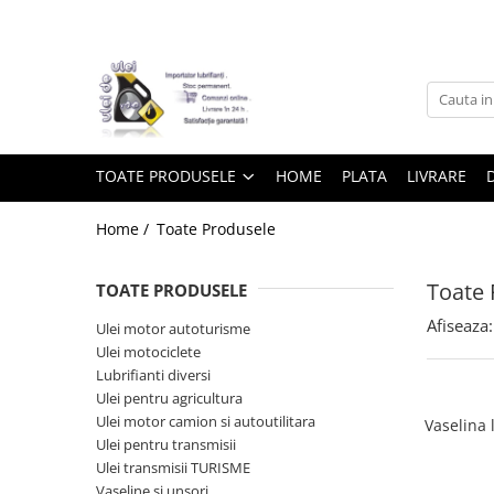
Toate Produsele
► Detailing si cosmetica
TOATE PRODUSELE
HOME
PLATA
LIVRARE
Intretinere interior
Home /
Toate Produsele
Curatare tapiterie auto
Curatare si intretinere piele
Toate 
TOATE PRODUSELE
Plastice interioare
Afiseaza:
Ulei motor autoturisme
Perii si pensule
Ulei motociclete
Intretinere exterior
Lubrifianti diversi
Curatare geamuri auto
Ulei pentru agricultura
Ceara auto
Ulei motor camion si autoutilitara
Vaselina l
Ulei pentru transmisii
Sealant
Ulei transmisii TURISME
Sampon auto
Vaseline si unsori