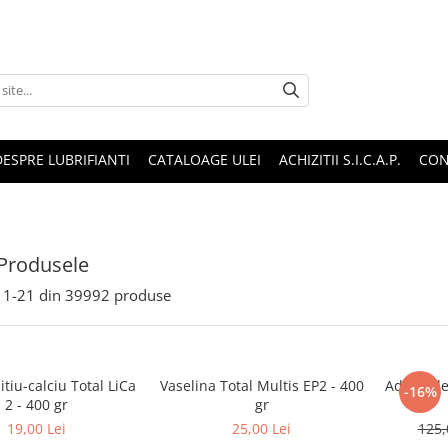
DESPRE LUBRIFIANTI
CATALOAGE ULEI
ACHIZITII S.I.C.A.P.
CON
Produsele
1-
21
din
39992
produse
itiu-calciu Total LiCa
Vaselina Total Multis EP2 - 400
Aditiv Ul
-16%
2 - 400 gr
gr
19,00 Lei
25,00 Lei
125,