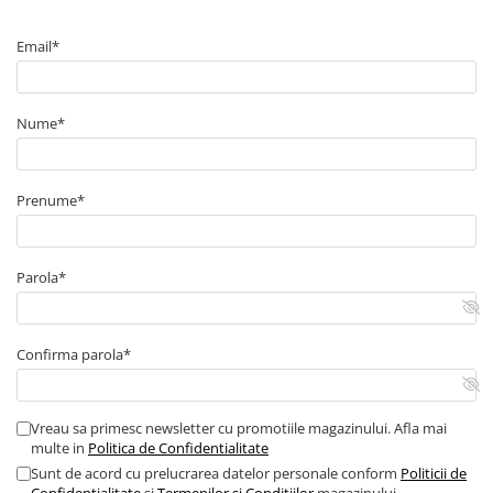
Arcuri
Pivot suspensie
Email*
Ambreiaj
► Accesorii auto
Nume*
■ Huse scaune auto
■ Tavite auto portbagaj
Prenume*
■ Covorase/presuri auto
■ Becuri auto
■ Accesorii auto interior
Parola*
■ Accesorii auto exterior
■ Intretinere auto
Confirma parola*
■ Electrice auto
■ Siguranta auto
Vreau sa primesc newsletter cu promotiile magazinului. Afla mai
■ Electrice
multe in
Politica de Confidentialitate
Sunt de acord cu prelucrarea datelor personale conform
Politicii de
■ Truse si scule de mana
Confidentialitate
si
Termenilor si Conditiilor
magazinului