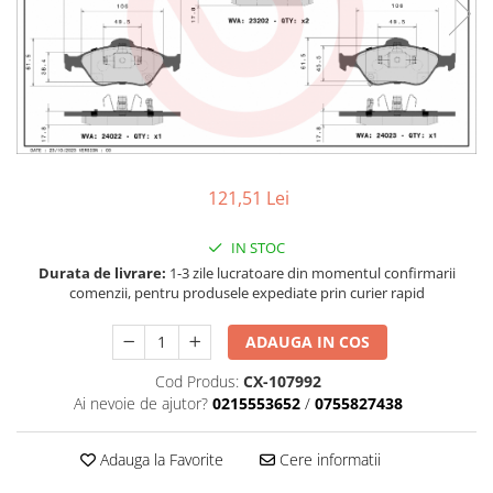
Accesorii spalare si uscare
Intretinere motor
Curatare generala
Restaurare faruri
Spalare si detailing rapid
Decontaminare vopsea
Intretinere vopsea
121,51 Lei
Dressing exterior
Abrazive
IN STOC
Intretinere moto
Durata de livrare:
1-3 zile lucratoare din momentul confirmarii
comenzii, pentru produsele expediate prin curier rapid
Intretinere barci
Recipiente si pulverizatoare
ADAUGA IN COS
Genti si accesorii
Cod Produs:
CX-107992
Ai nevoie de ajutor?
0215553652
/
0755827438
► Filtre auto
■ Accesorii filtre
Adauga la Favorite
Cere informatii
■ Filtre ulei