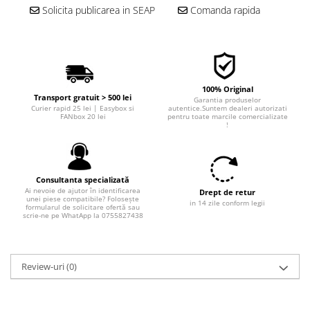
Solicita publicarea in SEAP
Comanda rapida
■ Filtre aer
■ Filtre combustibil
■ Filtre habitaclu
■ Filtre hidraulice
100% Original
■ Filtre uscator
Transport gratuit > 500 lei
Garantia produselor
Curier rapid 25 lei | Easybox si
autentice.Suntem dealeri autorizati
FANbox 20 lei
pentru toate marcile comercializate
■ Filtre aditivi
!
■ Filtre epurator
■ Filtre agent racire
Consultanta specializată
► Piese auto
Ai nevoie de ajutor în identificarea
Drept de retur
unei piese compatibile? Folosește
Filtre
in 14 zile conform legii
formularul de solicitare ofertă sau
scrie-ne pe WhatApp la 0755827438
Filtre aditivi
Filtre agent racire
Accesorii filtre
Review-uri
(0)
Filtre ulei
Filtre aer