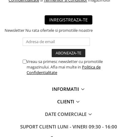
■ Capace roti
■ Stergatoare auto
INREGISTREAZA-TE
■ Suporturi portbagaj
Newsletter
Nu rata ofertele si promotiile noastre
■ Consumabile service
■ Echipamente de ridicare
■ Produse sezoniere
■ Produse universale
Vreau sa primesc newsletter cu promotiile
magazinului. Afla mai multe in
Politica de
■ Echipamente atelier
Confidentialitate
■ Scule si echipamente
pneumatice
INFORMATII
■ Odorizanti auto
CLIENTI
■ Consumabile vopsitorie
DATE COMERCIALE
■ Lampi camioane
■ Carlige remorcare
SUPORT CLIENTI
LUNI - VINERI 09:30 - 16:00
■ Accesorii vehicule electrice