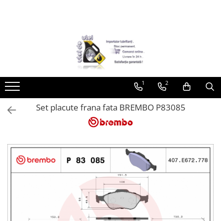
Toate Produsele
► Detailing si cosmetica
Intretinere interior
1
2
Curatare tapiterie auto
Curatare si intretinere piele
Set placute frana fata BREMBO P83085
Plastice interioare
Perii si pensule
Intretinere exterior
Curatare geamuri auto
Ceara auto
Sealant
Sampon auto
Polish auto
Jante si anvelope