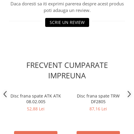
Filtre combustibil
Daca doresti sa iti exprimi parerea despre acest produs
Filtre habitaclu
poti adauga un review.
Filtre uscator
SCRIE UN REVIEW
Filtre hidraulice
Filtre epurator
Sistem franare
Placute frana
Discuri frana
FRECVENT CUMPARATE
Saboti frana
Senzori uzura placute
IMPREUNA
Tamburi frana
Cablu frana de mana
Disc frana spate ATK ATK
Disc frana spate TRW
Suport etrier
08.02.005
DF2805
Electrice
52,88 Lei
87,16 Lei
Bujii incandescente
Distributie
Kit distributie