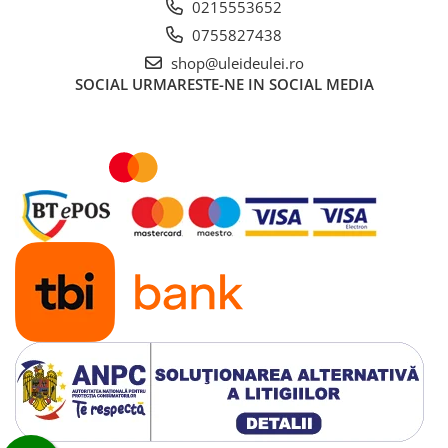
0215553652
■ Mobilier service
0755827438
■ Scule de mana
shop@uleideulei.ro
■ Vulcanizare
SOCIAL
URMARESTE-NE IN SOCIAL MEDIA
■ Vopsea spray
■ Sistem AC
■ Bancuri de scule
► Ulei motor autoturisme
■ Ulei motor RAVENOL
■ Ulei motor LIQUI MOLY
■ Ulei motor CASTROL
■ Ulei motor MOBIL
■ Ulei motor MOTUL
■ Ulei motor FUCHS
■ Ulei motor VALVOLINE