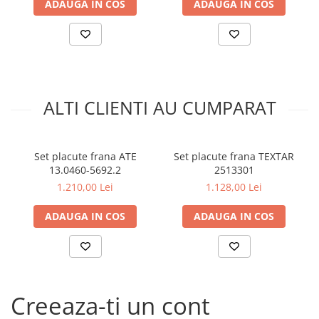
ADAUGA IN COS
ADAUGA IN COS
Kit lant distributie
Curea distributie
Pompa apa
Transmisie
Kit transmisie
ALTI CLIENTI AU CUMPARAT
Curea transmisie
Busoane/inele etansare
Directie/stabilizare
Set placute frana ATE
Set placute frana TEXTAR
Bielete antiruliu
13.0460-5692.2
2513301
1.210,00 Lei
1.128,00 Lei
Bielete directie
Cap de bara
ADAUGA IN COS
ADAUGA IN COS
Caroserie
Amortizor capota
Amortizor portbagaj/hayon
Suspensie
Creeaza-ti un cont
Amortizor