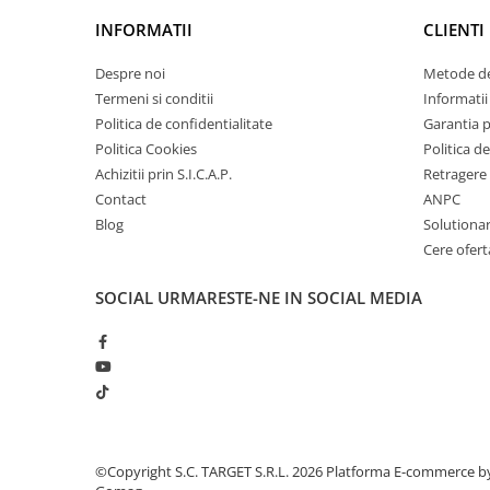
Amortizor portbagaj/hayon
INFORMATII
CLIENTI
Suspensie
Despre noi
Metode de
Amortizor
Termeni si conditii
Informatii 
Arcuri
Politica de confidentialitate
Garantia 
Pivot suspensie
Politica Cookies
Politica de
Ambreiaj
Achizitii prin S.I.C.A.P.
Retragere 
Contact
ANPC
► Accesorii auto
Blog
Solutionare
Cere ofert
SOCIAL
URMARESTE-NE IN SOCIAL MEDIA
■ Huse scaune auto
■ Tavite auto portbagaj
■ Covorase/presuri auto
■ Becuri auto
■ Accesorii auto interior
■ Accesorii auto exterior
©Copyright S.C. TARGET S.R.L. 2026
Platforma E-commerce b