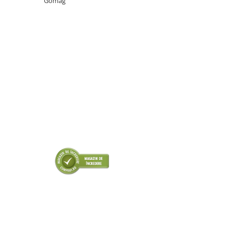
Gomag
■ Intretinere auto
■ Electrice auto
■ Siguranta auto
■ Electrice
■ Truse si scule de mana
■ Capace roti
■ Stergatoare auto
■ Suporturi portbagaj
■ Consumabile service
■ Echipamente de ridicare
■ Produse sezoniere
■ Produse universale
■ Echipamente atelier
■ Scule si echipamente
pneumatice