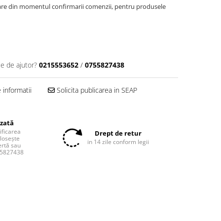
oare din momentul confirmarii comenzii, pentru produsele
ie de ajutor?
0215553652
/
0755827438
informatii
Solicita publicarea in SEAP
izată
tificarea
Drept de retur
olosește
in 14 zile conform legii
ertă sau
55827438