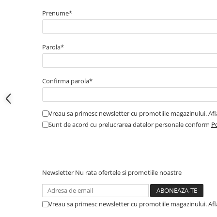
Electrice
Prenume*
Bujii incandescente
Distributie
Kit distributie
Parola*
Kit lant distributie
Curea distributie
Pompa apa
Confirma parola*
Transmisie
Kit transmisie
Vreau sa primesc newsletter cu promotiile magazinului. Af
Curea transmisie
Sunt de acord cu prelucrarea datelor personale conform
Po
Busoane/inele etansare
Directie/stabilizare
Bielete antiruliu
Newsletter
Nu rata ofertele si promotiile noastre
Bielete directie
Cap de bara
Caroserie
Vreau sa primesc newsletter cu promotiile magazinului. Af
Amortizor capota