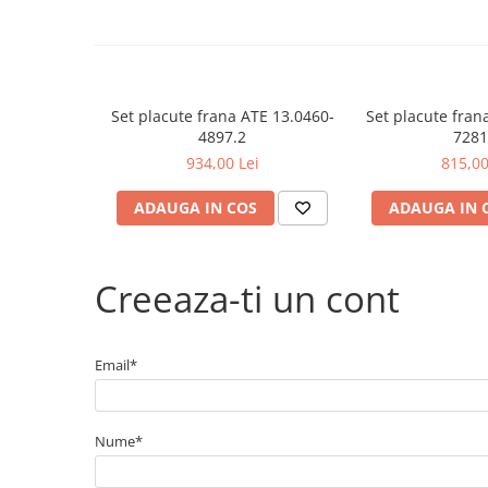
Filtre agent racire
Accesorii filtre
Filtre ulei
Filtre aer
Filtre combustibil
Set placute frana ATE 13.0460-
Set placute fran
4897.2
7281
Filtre habitaclu
934,00 Lei
815,00
Filtre uscator
Filtre hidraulice
ADAUGA IN COS
ADAUGA IN 
Filtre epurator
Sistem franare
Creeaza-ti un cont
Placute frana
Discuri frana
Saboti frana
Email*
Senzori uzura placute
Tamburi frana
Cablu frana de mana
Nume*
Suport etrier