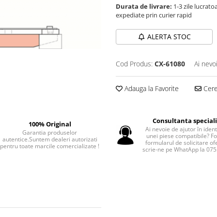
Durata de livrare:
1-3 zile lucrat
expediate prin curier rapid
ALERTA STOC
Cod Produs:
CX-61080
Ai nevo
Adauga la Favorite
Cere 
Consultanta special
100% Original
Ai nevoie de ajutor în iden
Garantia produselor
unei piese compatibile? F
autentice.Suntem dealeri autorizati
formularul de solicitare of
pentru toate marcile comercializate !
scrie-ne pe WhatApp la 07