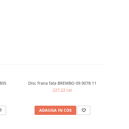
805
Disc frana fata BREMBO 09.9078.11
Disc 
-15%
227,22 Lei
4
ADAUGA IN COS
AD