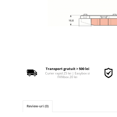
Polish auto
Jante si anvelope
Accesorii spalare si uscare
Intretinere motor
Curatare generala
Restaurare faruri
Spalare si detailing rapid
Decontaminare vopsea
Intretinere vopsea
Dressing exterior
Transport gratuit > 500 lei
Abrazive
Curier rapid 25 lei | Easybox si
FANbox 20 lei
Intretinere moto
Intretinere barci
Recipiente si pulverizatoare
Genti si accesorii
Review-uri
(0)
► Filtre auto