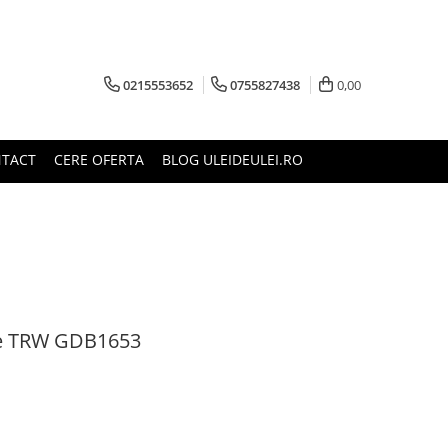
0215553652
0755827438
0,00
TACT
CERE OFERTA
BLOG ULEIDEULEI.RO
ate TRW GDB1653