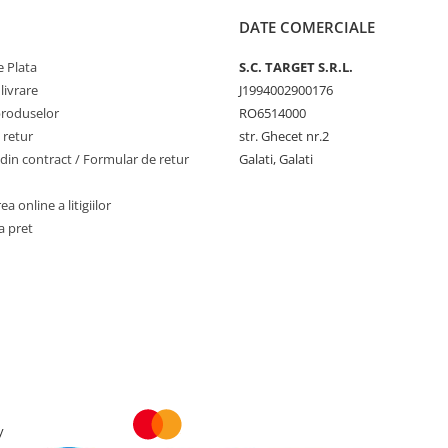
DATE COMERCIALE
 Plata
S.C. TARGET S.R.L.
livrare
J1994002900176
produselor
RO6514000
 retur
str. Ghecet nr.2
din contract / Formular de retur
Galati, Galati
a online a litigiilor
a pret
y