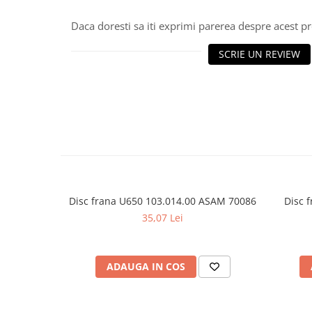
Daca doresti sa iti exprimi parerea despre acest 
■ Accesorii filtre
SCRIE UN REVIEW
■ Filtre ulei
■ Filtre aer
■ Filtre combustibil
■ Filtre habitaclu
■ Filtre hidraulice
■ Filtre uscator
■ Filtre aditivi
Disc frana U650 103.014.00 ASAM 70086
Disc 
■ Filtre epurator
35,07 Lei
■ Filtre agent racire
► Piese auto
ADAUGA IN COS
Filtre
Filtre aditivi