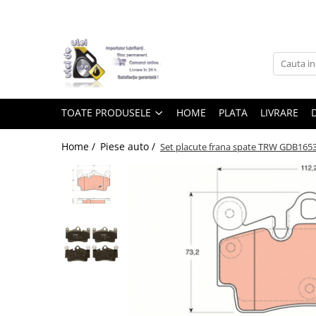
Toate Produsele
► Detailing si cosmetica
TOATE PRODUSELE
HOME
PLATA
LIVRARE
Intretinere interior
Home /
Piese auto /
Set placute frana spate TRW GDB165
Curatare tapiterie auto
Curatare si intretinere piele
Plastice interioare
Perii si pensule
Intretinere exterior
Curatare geamuri auto
Ceara auto
Sealant
Sampon auto