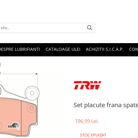
DESPRE LUBRIFIANTI
CATALOAGE ULEI
ACHIZITII S.I.C.A.P.
CON
3
Set placute frana sp
196,99 Lei
STOC EPUIZAT