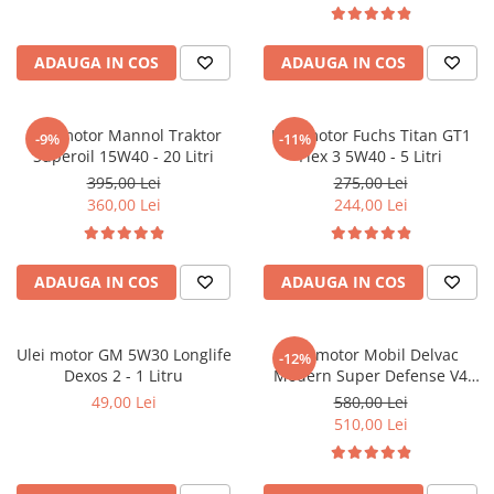
Filtre combustibil
Filtre habitaclu
Filtre uscator
ADAUGA IN COS
ADAUGA IN COS
Filtre hidraulice
Filtre epurator
Ulei motor Mannol Traktor
Ulei motor Fuchs Titan GT1
-9%
-11%
Sistem franare
Superoil 15W40 - 20 Litri
Flex 3 5W40 - 5 Litri
Placute frana
395,00 Lei
275,00 Lei
360,00 Lei
244,00 Lei
Discuri frana
Saboti frana
Senzori uzura placute
ADAUGA IN COS
ADAUGA IN COS
Tamburi frana
Cablu frana de mana
Ulei motor GM 5W30 Longlife
Suport etrier
Ulei motor Mobil Delvac
-12%
Dexos 2 - 1 Litru
Modern Super Defense V4
Electrice
15W40 (Delvac MX) - 20 Litri
49,00 Lei
580,00 Lei
Bujii incandescente
510,00 Lei
Distributie
Kit distributie