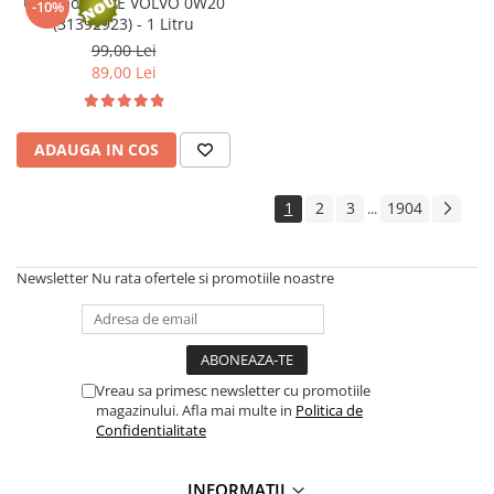
Ulei motor OE VOLVO 0W20
Arcuri
-10%
(31392923) - 1 Litru
Pivot suspensie
99,00 Lei
Ambreiaj
89,00 Lei
► Accesorii auto
■ Huse scaune auto
ADAUGA IN COS
■ Tavite auto portbagaj
■ Covorase/presuri auto
1
2
3
1904
...
■ Becuri auto
■ Accesorii auto interior
Newsletter
Nu rata ofertele si promotiile noastre
■ Accesorii auto exterior
■ Intretinere auto
■ Electrice auto
Vreau sa primesc newsletter cu promotiile
■ Siguranta auto
magazinului. Afla mai multe in
Politica de
Confidentialitate
■ Electrice
■ Truse si scule de mana
INFORMATII