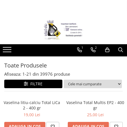
Toate Produsele
► Detailing si cosmetica
Intretinere interior
1
2
Curatare tapiterie auto
Curatare si intretinere piele
Plastice interioare
Toate Produsele
Perii si pensule
Afiseaza:
1-
21
din
39976
produse
Intretinere exterior
FILTRE
Curatare geamuri auto
Ceara auto
Sealant
Vaselina litiu-calciu Total LiCa
Vaselina Total Multis EP2 - 400
2 - 400 gr
gr
Sampon auto
19,00 Lei
25,00 Lei
Polish auto
Jante si anvelope
ADAUGA IN COS
ADAUGA IN COS