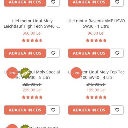
ADAUGA IN COS
ADAUGA IN COS
Kit lant distributie
Curea distributie
Pompa apa
Ulei motor Liqui Moly
Ulei motor Ravenol VMP USVO
Leichtlauf High Tech 5W40 - 5
Transmisie
5W30 - 1 Litru
Litri
360,00 Lei
96,00 Lei
Kit transmisie
Curea transmisie
Busoane/inele etansare
ADAUGA IN COS
ADAUGA IN COS
Directie/stabilizare
Bielete antiruliu
Ulei motor Liqui Moly Special
Ulei motor Liqui Moly Top Tec
-8%
-7%
Bielete directie
Tec F 0W30 - 5 Litri
4100 5W40 - 4 Litri
Cap de bara
325,00 Lei
215,00 Lei
Caroserie
299,00 Lei
199,00 Lei
Amortizor capota
Amortizor portbagaj/hayon
ADAUGA IN COS
ADAUGA IN COS
Suspensie
Amortizor