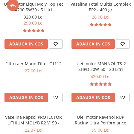
Ulei motor Liqui Moly Top Tec
Vaselina Total Multis Complex
■ Filtre aer
-9%
4200 5W30 - 5 Litri
EP2 - 400 gr
■ Filtre combustibil
320,00 Lei
26,00 Lei
290,00 Lei
■ Filtre habitaclu
■ Filtre hidraulice
■ Filtre uscator
ADAUGA IN COS
ADAUGA IN COS
■ Filtre aditivi
■ Filtre epurator
Filtru aer Mann-Filter C1112
Ulei motor MANNOL TS-2
SHPD 20W-50 - 20 Litri
■ Filtre agent racire
27,00 Lei
420,00 Lei
► Piese auto
Filtre
Filtre aditivi
ADAUGA IN COS
ADAUGA IN COS
Filtre agent racire
Accesorii filtre
Vaselina Repsol PROTECTOR
Ulei motor Ravenol RUP
Filtre ulei
LITHIUM MOLYB R2 V150 -
Racing Ultra Performance
Filtre aer
400g
5W40 - 1 Litru
22,37 Lei
99,00 Lei