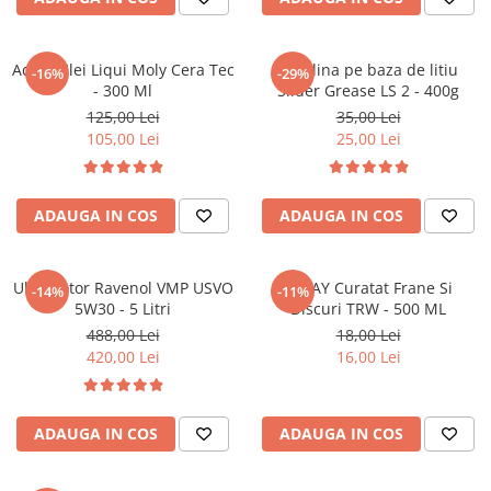
Accesorii spalare si uscare
Intretinere motor
Aditiv Ulei Liqui Moly Cera Tec
Vaselina pe baza de litiu
Curatare generala
-16%
-29%
- 300 Ml
Slider Grease LS 2 - 400g
Restaurare faruri
125,00 Lei
35,00 Lei
Spalare si detailing rapid
105,00 Lei
25,00 Lei
Decontaminare vopsea
Intretinere vopsea
Dressing exterior
ADAUGA IN COS
ADAUGA IN COS
Abrazive
Intretinere moto
Ulei motor Ravenol VMP USVO
SPRAY Curatat Frane Si
-14%
-11%
Intretinere barci
5W30 - 5 Litri
Discuri TRW - 500 ML
488,00 Lei
18,00 Lei
Recipiente si pulverizatoare
420,00 Lei
16,00 Lei
Genti si accesorii
► Filtre auto
ADAUGA IN COS
ADAUGA IN COS
■ Accesorii filtre
■ Filtre ulei