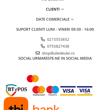
■ Capace roti
CLIENTI
■ Stergatoare auto
■ Suporturi portbagaj
DATE COMERCIALE
■ Consumabile service
SUPORT CLIENTI
LUNI - VINERI 09:30 - 16:00
■ Echipamente de ridicare
0215553652
■ Produse sezoniere
0755827438
■ Produse universale
shop@uleideulei.ro
■ Echipamente atelier
SOCIAL
URMARESTE-NE IN SOCIAL MEDIA
■ Scule si echipamente
pneumatice
■ Odorizanti auto
■ Consumabile vopsitorie
■ Lampi camioane
■ Carlige remorcare
■ Accesorii vehicule electrice