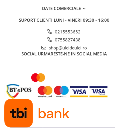
■ Capace roti
DATE COMERCIALE
■ Stergatoare auto
SUPORT CLIENTI
LUNI - VINERI 09:30 - 16:00
■ Suporturi portbagaj
■ Consumabile service
0215553652
■ Echipamente de ridicare
0755827438
shop@uleideulei.ro
■ Produse sezoniere
SOCIAL
URMARESTE-NE IN SOCIAL MEDIA
■ Produse universale
■ Echipamente atelier
■ Scule si echipamente
pneumatice
■ Odorizanti auto
■ Consumabile vopsitorie
■ Lampi camioane
■ Carlige remorcare
■ Accesorii vehicule electrice