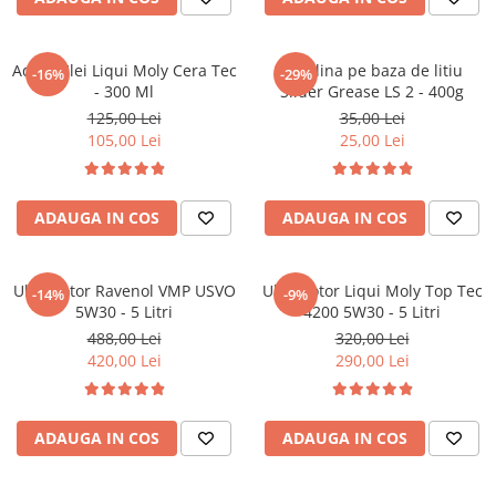
Accesorii spalare si uscare
Intretinere motor
Aditiv Ulei Liqui Moly Cera Tec
Vaselina pe baza de litiu
Curatare generala
-16%
-29%
- 300 Ml
Slider Grease LS 2 - 400g
Restaurare faruri
125,00 Lei
35,00 Lei
Spalare si detailing rapid
105,00 Lei
25,00 Lei
Decontaminare vopsea
Intretinere vopsea
Dressing exterior
ADAUGA IN COS
ADAUGA IN COS
Abrazive
Intretinere moto
Ulei motor Ravenol VMP USVO
Ulei motor Liqui Moly Top Tec
-14%
-9%
Intretinere barci
5W30 - 5 Litri
4200 5W30 - 5 Litri
488,00 Lei
320,00 Lei
Recipiente si pulverizatoare
420,00 Lei
290,00 Lei
Genti si accesorii
► Filtre auto
ADAUGA IN COS
ADAUGA IN COS
■ Accesorii filtre
■ Filtre ulei