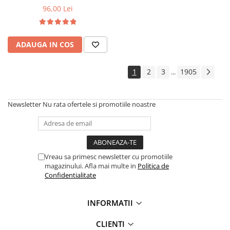
Arcuri
96,00 Lei
Pivot suspensie
Ambreiaj
ADAUGA IN COS
► Accesorii auto
■ Huse scaune auto
1
2
3
1905
...
■ Tavite auto portbagaj
■ Covorase/presuri auto
Newsletter
Nu rata ofertele si promotiile noastre
■ Becuri auto
■ Accesorii auto interior
■ Accesorii auto exterior
Vreau sa primesc newsletter cu promotiile
■ Intretinere auto
magazinului. Afla mai multe in
Politica de
■ Electrice auto
Confidentialitate
■ Siguranta auto
INFORMATII
■ Electrice
■ Truse si scule de mana
CLIENTI