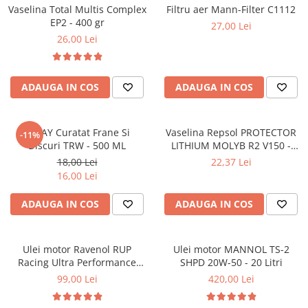
Vaselina Total Multis Complex
Filtru aer Mann-Filter C1112
■ Filtre aer
EP2 - 400 gr
27,00 Lei
■ Filtre combustibil
26,00 Lei
■ Filtre habitaclu
■ Filtre hidraulice
ADAUGA IN COS
ADAUGA IN COS
■ Filtre uscator
■ Filtre aditivi
SPRAY Curatat Frane Si
Vaselina Repsol PROTECTOR
-11%
■ Filtre epurator
Discuri TRW - 500 ML
LITHIUM MOLYB R2 V150 -
400g
■ Filtre agent racire
18,00 Lei
22,37 Lei
16,00 Lei
► Piese auto
Filtre
ADAUGA IN COS
ADAUGA IN COS
Filtre aditivi
Filtre agent racire
Ulei motor Ravenol RUP
Ulei motor MANNOL TS-2
Accesorii filtre
Racing Ultra Performance
SHPD 20W-50 - 20 Litri
Filtre ulei
5W40 - 1 Litru
99,00 Lei
420,00 Lei
Filtre aer