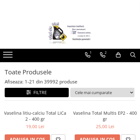
Toate Produsele
► Detailing si cosmetica
Intretinere interior
1
2
Curatare tapiterie auto
Curatare si intretinere piele
Plastice interioare
Toate Produsele
Perii si pensule
Afiseaza:
1-
21
din
39992
produse
Intretinere exterior
FILTRE
Curatare geamuri auto
Ceara auto
Sealant
Vaselina litiu-calciu Total LiCa
Vaselina Total Multis EP2 - 400
2 - 400 gr
gr
Sampon auto
19,00 Lei
25,00 Lei
Polish auto
Jante si anvelope
ADAUGA IN COS
ADAUGA IN COS