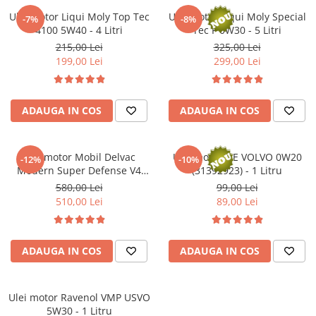
Kit lant distributie
Ulei motor Liqui Moly Top Tec
Ulei motor Liqui Moly Special
-7%
-8%
Curea distributie
4100 5W40 - 4 Litri
Tec F 0W30 - 5 Litri
Pompa apa
215,00 Lei
325,00 Lei
199,00 Lei
299,00 Lei
Transmisie
Kit transmisie
Curea transmisie
ADAUGA IN COS
ADAUGA IN COS
Busoane/inele etansare
Directie/stabilizare
Ulei motor Mobil Delvac
Ulei motor OE VOLVO 0W20
-12%
-10%
Bielete antiruliu
Modern Super Defense V4
(31392923) - 1 Litru
15W40 (Delvac MX) - 20 Litri
Bielete directie
580,00 Lei
99,00 Lei
510,00 Lei
89,00 Lei
Cap de bara
Caroserie
Amortizor capota
ADAUGA IN COS
ADAUGA IN COS
Amortizor portbagaj/hayon
Suspensie
Ulei motor Ravenol VMP USVO
Amortizor
5W30 - 1 Litru