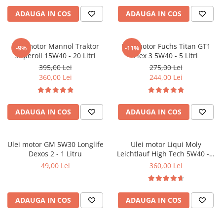
Filtre combustibil
ADAUGA IN COS
ADAUGA IN COS
Filtre habitaclu
Filtre uscator
Filtre hidraulice
Ulei motor Mannol Traktor
Ulei motor Fuchs Titan GT1
-9%
-11%
Filtre epurator
Superoil 15W40 - 20 Litri
Flex 3 5W40 - 5 Litri
Sistem franare
395,00 Lei
275,00 Lei
360,00 Lei
244,00 Lei
Placute frana
Discuri frana
Saboti frana
ADAUGA IN COS
ADAUGA IN COS
Senzori uzura placute
Tamburi frana
Ulei motor GM 5W30 Longlife
Ulei motor Liqui Moly
Cablu frana de mana
Dexos 2 - 1 Litru
Leichtlauf High Tech 5W40 - 5
Suport etrier
Litri
49,00 Lei
360,00 Lei
Electrice
Bujii incandescente
Distributie
ADAUGA IN COS
ADAUGA IN COS
Kit distributie