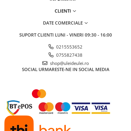
■ Capace roti
CLIENTI
■ Stergatoare auto
■ Suporturi portbagaj
DATE COMERCIALE
■ Consumabile service
SUPORT CLIENTI
LUNI - VINERI 09:30 - 16:00
■ Echipamente de ridicare
0215553652
■ Produse sezoniere
0755827438
■ Produse universale
shop@uleideulei.ro
■ Echipamente atelier
SOCIAL
URMARESTE-NE IN SOCIAL MEDIA
■ Scule si echipamente
pneumatice
■ Odorizanti auto
■ Consumabile vopsitorie
■ Lampi camioane
■ Carlige remorcare
■ Accesorii vehicule electrice