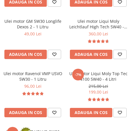
ADAUGA IN COS
ADAUGA IN COS
Kit lant distributie
Curea distributie
Pompa apa
Ulei motor GM 5W30 Longlife
Ulei motor Liqui Moly
Transmisie
Dexos 2 - 1 Litru
Leichtlauf High Tech 5W40 - 5
Litri
49,00 Lei
360,00 Lei
Kit transmisie
Curea transmisie
Busoane/inele etansare
ADAUGA IN COS
ADAUGA IN COS
Directie/stabilizare
Bielete antiruliu
Ulei motor Ravenol VMP USVO
Ulei motor Liqui Moly Top Tec
-7%
Bielete directie
5W30 - 1 Litru
4100 5W40 - 4 Litri
Cap de bara
96,00 Lei
215,00 Lei
Caroserie
199,00 Lei
Amortizor capota
Amortizor portbagaj/hayon
ADAUGA IN COS
ADAUGA IN COS
Suspensie
Amortizor