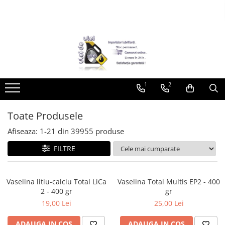
Toate Produsele
► Detailing si cosmetica
Intretinere interior
1
2
Curatare tapiterie auto
Curatare si intretinere piele
Plastice interioare
Toate Produsele
Perii si pensule
Afiseaza:
1-
21
din
39955
produse
Intretinere exterior
FILTRE
Curatare geamuri auto
Ceara auto
Sealant
Vaselina litiu-calciu Total LiCa
Vaselina Total Multis EP2 - 400
2 - 400 gr
gr
Sampon auto
19,00 Lei
25,00 Lei
Polish auto
Jante si anvelope
ADAUGA IN COS
ADAUGA IN COS