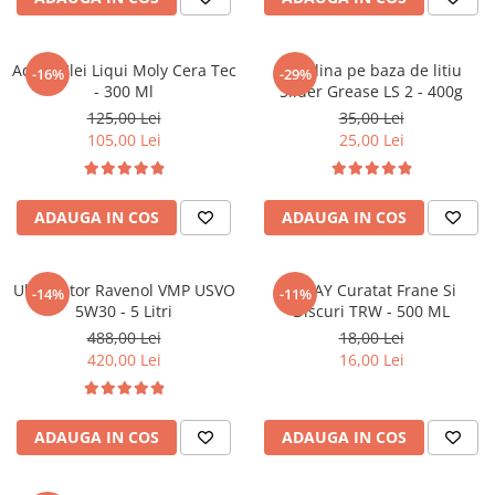
Accesorii spalare si uscare
Intretinere motor
Aditiv Ulei Liqui Moly Cera Tec
Vaselina pe baza de litiu
Curatare generala
-16%
-29%
- 300 Ml
Slider Grease LS 2 - 400g
Restaurare faruri
125,00 Lei
35,00 Lei
Spalare si detailing rapid
105,00 Lei
25,00 Lei
Decontaminare vopsea
Intretinere vopsea
Dressing exterior
ADAUGA IN COS
ADAUGA IN COS
Abrazive
Intretinere moto
Ulei motor Ravenol VMP USVO
SPRAY Curatat Frane Si
-14%
-11%
Intretinere barci
5W30 - 5 Litri
Discuri TRW - 500 ML
488,00 Lei
18,00 Lei
Recipiente si pulverizatoare
420,00 Lei
16,00 Lei
Genti si accesorii
► Filtre auto
ADAUGA IN COS
ADAUGA IN COS
■ Accesorii filtre
■ Filtre ulei