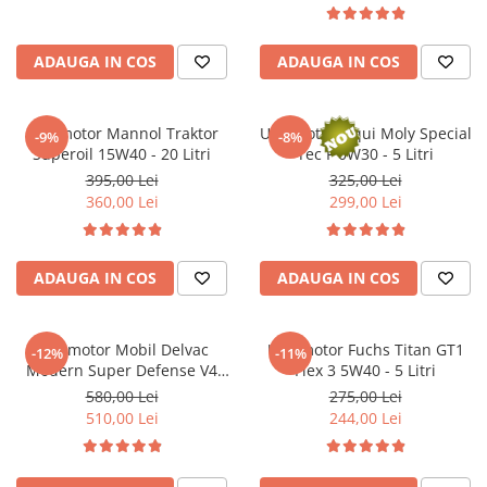
Filtre combustibil
Filtre habitaclu
Filtre uscator
ADAUGA IN COS
ADAUGA IN COS
Filtre hidraulice
Filtre epurator
Ulei motor Mannol Traktor
Ulei motor Liqui Moly Special
-9%
-8%
Sistem franare
Superoil 15W40 - 20 Litri
Tec F 0W30 - 5 Litri
Placute frana
395,00 Lei
325,00 Lei
360,00 Lei
299,00 Lei
Discuri frana
Saboti frana
Senzori uzura placute
ADAUGA IN COS
ADAUGA IN COS
Tamburi frana
Cablu frana de mana
Suport etrier
Ulei motor Mobil Delvac
Ulei motor Fuchs Titan GT1
-12%
-11%
Modern Super Defense V4
Flex 3 5W40 - 5 Litri
Electrice
15W40 (Delvac MX) - 20 Litri
580,00 Lei
275,00 Lei
Bujii incandescente
510,00 Lei
244,00 Lei
Distributie
Kit distributie