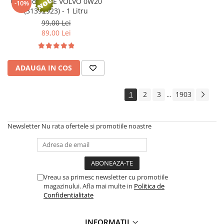
Ulei motor OE VOLVO 0W20
Arcuri
-10%
(31392923) - 1 Litru
Pivot suspensie
99,00 Lei
Ambreiaj
89,00 Lei
► Accesorii auto
■ Huse scaune auto
ADAUGA IN COS
■ Tavite auto portbagaj
■ Covorase/presuri auto
1
2
3
1903
...
■ Becuri auto
■ Accesorii auto interior
Newsletter
Nu rata ofertele si promotiile noastre
■ Accesorii auto exterior
■ Intretinere auto
■ Electrice auto
Vreau sa primesc newsletter cu promotiile
■ Siguranta auto
magazinului. Afla mai multe in
Politica de
Confidentialitate
■ Electrice
■ Truse si scule de mana
INFORMATII