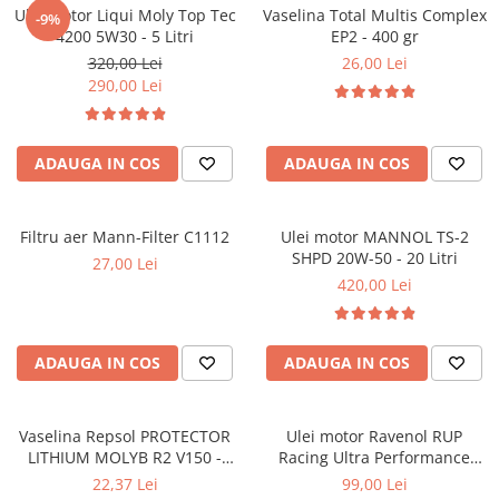
Ulei motor Liqui Moly Top Tec
Vaselina Total Multis Complex
■ Filtre aer
-9%
4200 5W30 - 5 Litri
EP2 - 400 gr
■ Filtre combustibil
320,00 Lei
26,00 Lei
290,00 Lei
■ Filtre habitaclu
■ Filtre hidraulice
■ Filtre uscator
ADAUGA IN COS
ADAUGA IN COS
■ Filtre aditivi
■ Filtre epurator
Filtru aer Mann-Filter C1112
Ulei motor MANNOL TS-2
SHPD 20W-50 - 20 Litri
■ Filtre agent racire
27,00 Lei
420,00 Lei
► Piese auto
Filtre
Filtre aditivi
ADAUGA IN COS
ADAUGA IN COS
Filtre agent racire
Accesorii filtre
Vaselina Repsol PROTECTOR
Ulei motor Ravenol RUP
Filtre ulei
LITHIUM MOLYB R2 V150 -
Racing Ultra Performance
Filtre aer
400g
5W40 - 1 Litru
22,37 Lei
99,00 Lei