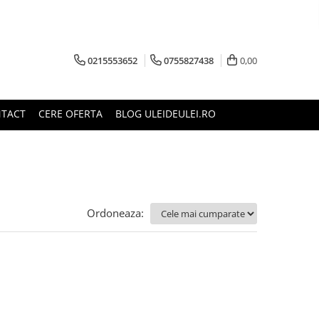
0215553652
0755827438
0,00
TACT
CERE OFERTA
BLOG ULEIDEULEI.RO
Ordoneaza: