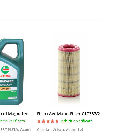
Ulei motor Castrol Magnatec 0W30 D - 4 Litri
Filtru Aer Mann-Filter C17337/2
zitie verificata
Achizitie verificata
Ac
ERT PISTA,
Acum
Cristian Vriscu,
Acum 1 zi
Zoltán Szakács