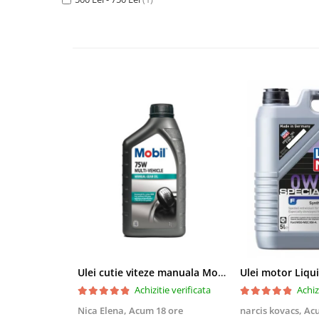
■ Accesorii filtre
■ Filtre ulei
■ Filtre aer
■ Filtre combustibil
■ Filtre habitaclu
■ Filtre hidraulice
■ Filtre uscator
■ Filtre aditivi
■ Filtre epurator
■ Filtre agent racire
► Piese auto
Ulei cutie viteze manuala Mobil Multi-Vehicle Manual Transmission Fluid 75W - 1 Litru
Filtre
Achizitie verificata
Achiz
Filtre aditivi
Nica Elena,
Acum 18 ore
narcis kovacs,
Acu