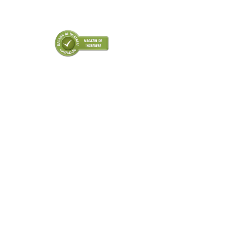
Amortizor portbagaj/hayon
Suspensie
Amortizor
Arcuri
Pivot suspensie
Ambreiaj
► Accesorii auto
■ Huse scaune auto
■ Tavite auto portbagaj
■ Covorase/presuri auto
■ Becuri auto
■ Accesorii auto interior
■ Accesorii auto exterior