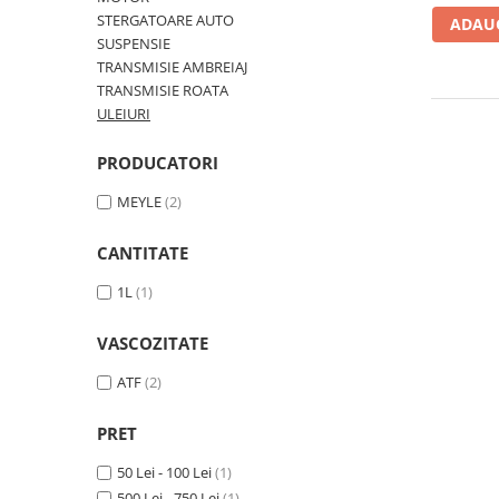
Polish auto
STERGATOARE AUTO
ADAUG
Jante si anvelope
SUSPENSIE
TRANSMISIE AMBREIAJ
Accesorii spalare si uscare
TRANSMISIE ROATA
Intretinere motor
ULEIURI
Curatare generala
Restaurare faruri
PRODUCATORI
Spalare si detailing rapid
MEYLE
(2)
Decontaminare vopsea
Intretinere vopsea
CANTITATE
Dressing exterior
1L
(1)
Abrazive
Intretinere moto
VASCOZITATE
Intretinere barci
ATF
(2)
Recipiente si pulverizatoare
PRET
Genti si accesorii
► Filtre auto
50 Lei - 100 Lei
(1)
500 Lei - 750 Lei
(1)