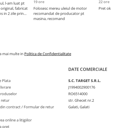
19 ore
22 ore
l, l-am luat pt
original, fabricat
Folosesc mereu uleiul de motor
Pret ok
 in 2 zile prin
recomandat de producator pt
rificat, e cel mai
masina, recomand
i + filtre (multe
la mai multe in
Politica de Confidentialitate
DATE COMERCIALE
 Plata
S.C. TARGET S.R.L.
livrare
J1994002900176
produselor
RO6514000
 retur
str. Ghecet nr.2
din contract / Formular de retur
Galati, Galati
a online a litigiilor
a pret