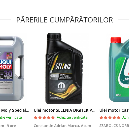
PĂRERILE CUMPĂRĂTORILOR
Ulei motor Liqui Moly Special Tec F 0W30 - 5 Litri
Ulei motor SELENIA DIGITEK PURE ENERGY 0W30 70236EF8EU - 1 Litru
itie verificata
Achizitie verificata
Achi
m 19 ore
Constantin Adrian Marcu,
Acum
SZABOLCS NORB