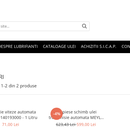
DESPRE LUBRIFIANTI
CATALOAGE ULEI
ACHIZITII S.I.C.A.P.
CON
RI
1-
2
din
2
produse
tie viteze automata
Set piese schimb ulei
-4%
140193000 - 1 Litru
transmisie automata MEYLE
100 135 0103
71,00 Lei
623,43 Lei
599,00 Lei