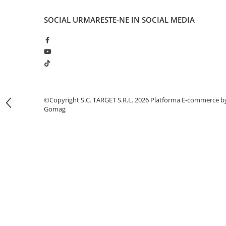
Electrice
Bujii incandescente
SOCIAL
URMARESTE-NE IN SOCIAL MEDIA
Distributie
Kit distributie
Kit lant distributie
Curea distributie
Pompa apa
Transmisie
©Copyright S.C. TARGET S.R.L. 2026
Platforma E-commerce b
Gomag
Kit transmisie
Curea transmisie
Busoane/inele etansare
Directie/stabilizare
Bielete antiruliu
Bielete directie
Cap de bara
Caroserie
Amortizor capota