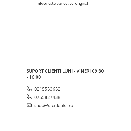
Inlocuieste perfect cel original
Extraordinar, fo
u445
SUPORT CLIENTI
LUNI - VINERI 09:30
- 16:00
0215553652
0755827438
shop@uleideulei.ro