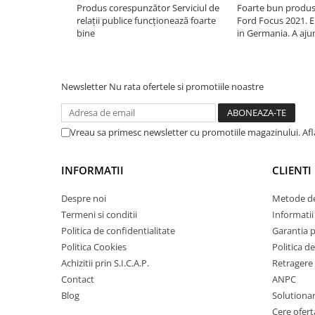
Filtre agent racire
Produs corespunzător Serviciul de
Foarte bun produsu
Accesorii filtre
relații publice funcționează foarte
Ford Focus 2021. E 
bine
in Germania. A ajuns
Filtre ulei
curier. Din ce am ve
Filtre aer
ieftin site cu uleiur
reduceri).
Filtre combustibil
Newsletter
Nu rata ofertele si promotiile noastre
Filtre habitaclu
Filtre uscator
Filtre hidraulice
Vreau sa primesc newsletter cu promotiile magazinului. Af
Filtre epurator
Sistem franare
INFORMATII
CLIENTI
Placute frana
Despre noi
Metode de
Discuri frana
Termeni si conditii
Informatii 
Saboti frana
Politica de confidentialitate
Garantia 
Senzori uzura placute
Politica Cookies
Politica de
Tamburi frana
Achizitii prin S.I.C.A.P.
Retragere 
Cablu frana de mana
Contact
ANPC
Blog
Solutionare
Suport etrier
Cere ofert